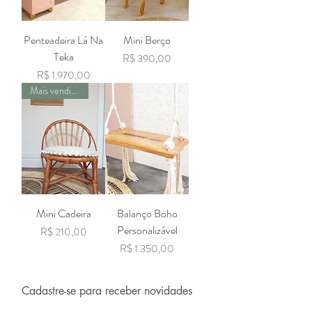
Penteadeira Lá Na
Mini Berço
Teka
Preço
R$ 390,00
Preço
R$ 1.970,00
Mais vendido
Mini Cadeira
Balanço Boho
Personalizável
Preço
R$ 210,00
Preço
R$ 1.350,00
Cadastre-se para receber novidades